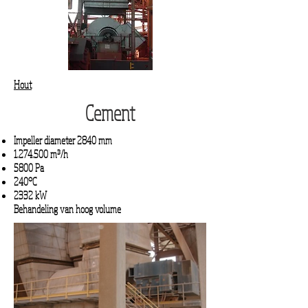
Hout
Cement
Impeller diameter 2840 mm
1.274.500
m³/h
5800 Pa
240°C
2332 kW
Behandeling van hoog volume