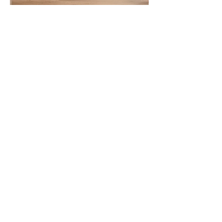
Impeller diameter 2760 mm
270.000 m³/h
2800 Pa
400°C
350kW
Heet en abrasief stof
Impeller diameter 3000 mm
360.000 m³/h
7500 Pa