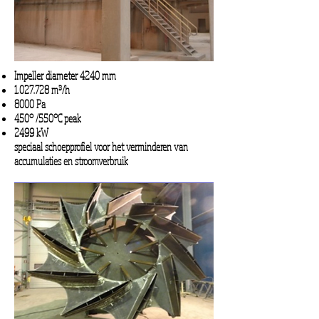
Impeller diameter 4240 mm
1.027.728
m³/h
8000 Pa
450° /550°C peak
2499 kW
speciaal schoepprofiel voor het verminderen van
accumulaties en stroomverbruik