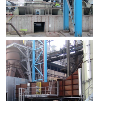
2 impeller diameter 1180 mm
21.600 m³/h
18000 Pa
3000° C
2539rpm