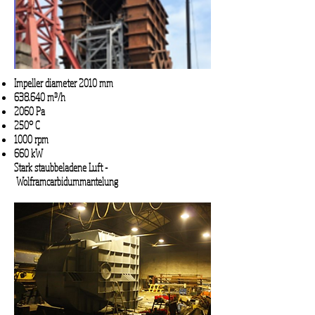
Impeller diameter 2010 mm
638.640 m³/h
2060 Pa
250° C
1000 rpm
660
kW
Stark staubbeladene Luft -
Wolframcarbidummantelung