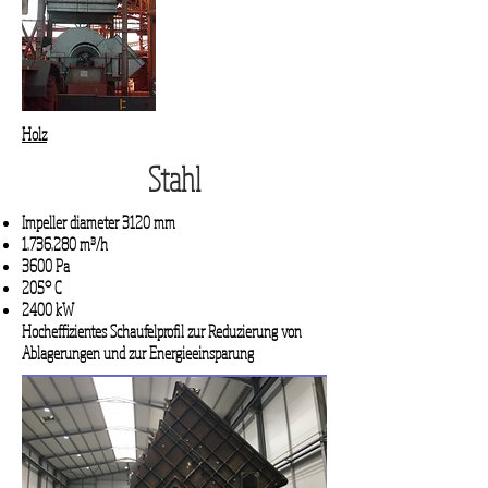
Holz
Stahl
Impeller diameter 3120 mm
1.736.280
m³/h
3600 Pa
205° C
2400
kW
Hocheffizientes Schaufelprofil zur Reduzierung von
Ablagerungen und zur Energieeinsparung