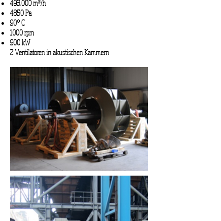
493.000 m³/h
4850 Pa
90° C
1000 rpm
900
kW
2 Ventilatoren in akustischen Kammern