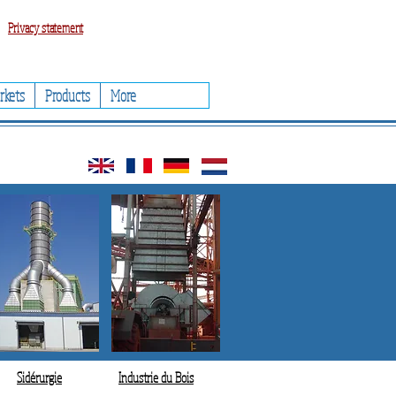
Privacy statement
rkets
Products
More
Sidérurgie
Industrie du Bois