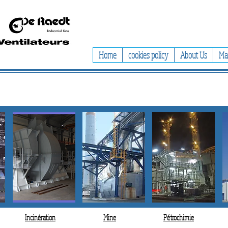
Home
cookies policy
About Us
Ma
Incinération
Mine
Pétrochimie