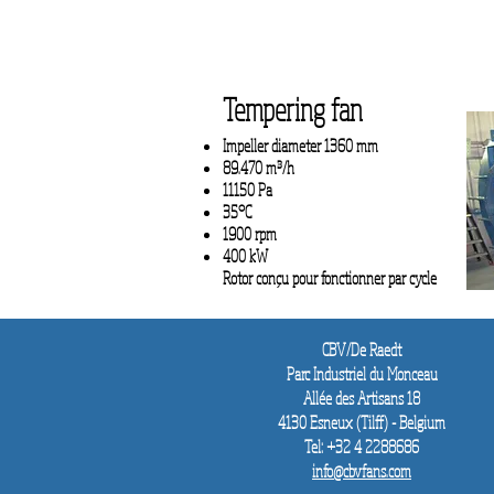
Tempering fan
Impeller diameter 1360 mm
89.470 m³/h
11150 Pa
35°C
1900 rpm
400 kW
Rotor conçu pour fonctionner par cycle
CBV/De Raedt
Parc Industriel du Monceau
Allée des
Artisans 18
4130 Esneux (Tilff) - Belgium
Tel: +32 4 2288686
info@cbvfans.com